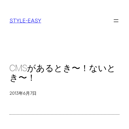
内
容
STYLE-EASY
を
ス
キ
ッ
プ
CMSがあるとき〜！ないと
き〜！
2013年6月7日