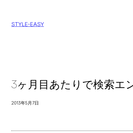
内
容
STYLE-EASY
を
ス
キ
ッ
プ
3ヶ月目あたりで検索エ
2013年5月7日