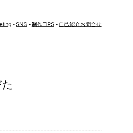
eting
SNS
制作TIPS
自己紹介
お問合せ
びた