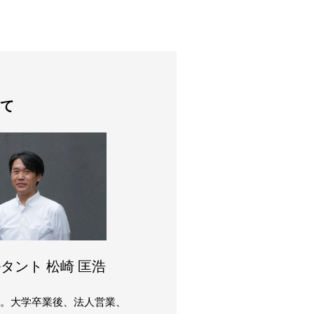
て
タント 松崎 匡浩
まれ。大学卒業後、法人営業、