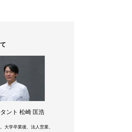
て
タント 松崎 匡浩
まれ。大学卒業後、法人営業、