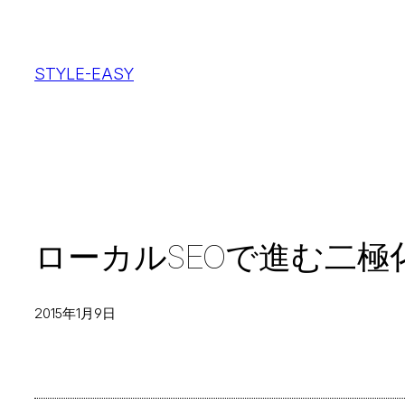
内
容
STYLE-EASY
を
ス
キ
ッ
プ
ローカルSEOで進む二極
2015年1月9日