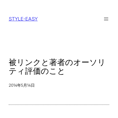
内
容
STYLE-EASY
を
ス
キ
ッ
プ
被リンクと著者のオーソリ
ティ評価のこと
2014年5月14日