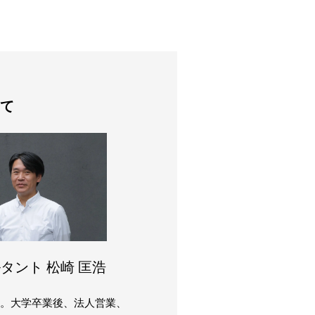
て
タント 松崎 匡浩
まれ。大学卒業後、法人営業、