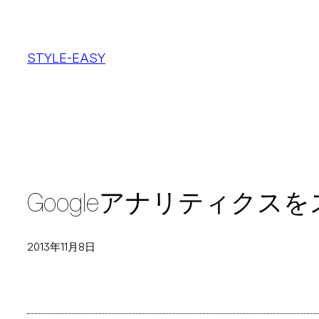
内
容
STYLE-EASY
を
ス
キ
ッ
プ
Googleアナリティクスを
2013年11月8日