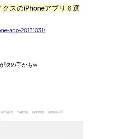
クスのiPhoneアプリ６選
hone-app-20131031/
が決め手かもw