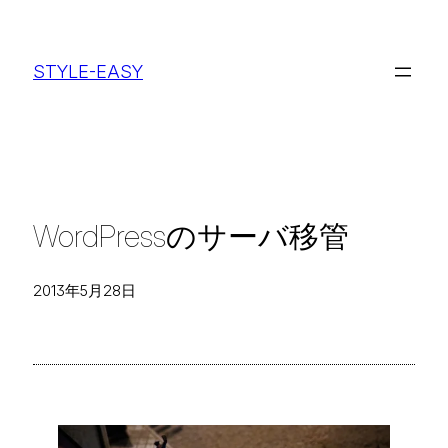
内
容
STYLE-EASY
を
ス
キ
ッ
プ
WordPressのサーバ移管
2013年5月28日