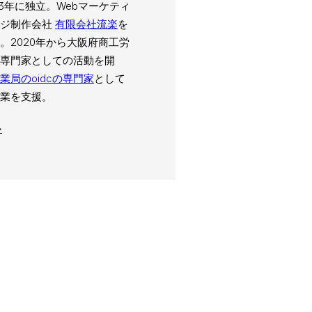
03年に独立。Webマーケティ
ージ制作会社
有限会社流楽
を
。2020年から大阪府商工労
専門家としての活動を開
業局のoidcの専門家
として
業を支援。
→