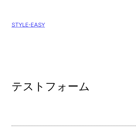
内
容
STYLE-EASY
を
ス
キ
ッ
プ
テストフォーム