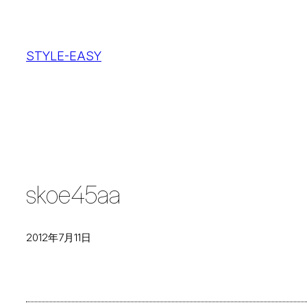
内
容
STYLE-EASY
を
ス
キ
ッ
プ
skoe45aa
2012年7月11日