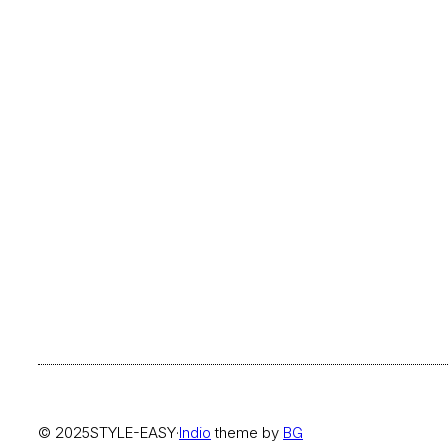
© 2025
STYLE-EASY
·
Indio
theme by
BG