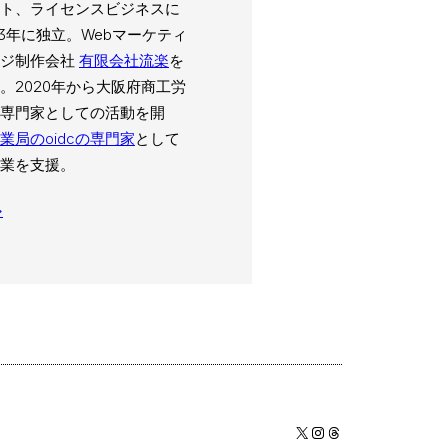
ト、ライセンスビジネスに
03年に独立。Webマーケティ
ージ制作会社
有限会社流楽
を
。2020年から大阪府商工労
専門家としての活動を開
業局のoidcの専門家
として
業を支援。
→
X
Instagram
Threads