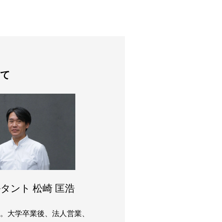
て
タント 松崎 匡浩
まれ。大学卒業後、法人営業、