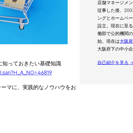
店舗マネージメン
従事した後、20
ングとホームペ
設立。現在に至る
働部で公的機関の
始。現在は
大阪産
大阪府下の中小企
自己紹介を見る 
に知っておきたい基礎知識
ail.san?H_A_NO=46819
テーマに、実践的なノウハウをお