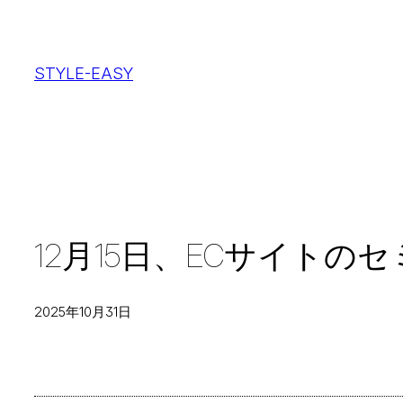
内
容
STYLE-EASY
を
ス
キ
ッ
プ
12月15日、ECサイト
2025年10月31日