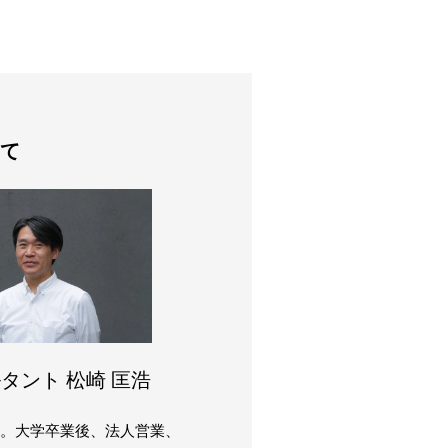
て
タント 松崎 匡浩
まれ。大学卒業後、法人営業、